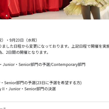
月祝）・9月23日（水祝）
りました日程から変更になっております。上記日程で開催を実
為、2日間の開催となります。
I・Junior・Senior部門の予選/Contemporary部門
unior・Senior部門の予選(23日に予選を希望する方)
ary II・Junior・Senior部門の決選
ール