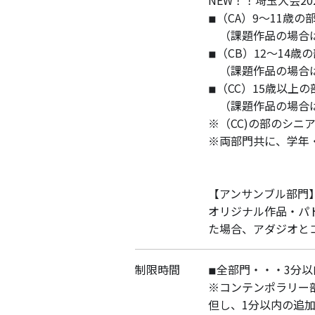
NEW！！埼玉大会2
◾︎（CA）9〜11歳
（課題作品の場合は、
◾︎（CB）12〜14
（課題作品の場合は、課
◾︎（CC）15歳以
（課題作品の場合は、課
※（CC)の部のシニ
※両部門共に、学年
【アンサンブル部門
オリジナル作品・パ
た場合、アダジオと
制限時間
◾︎全部門・・・3分以
※コンテンポラリー
但し、1分以内の追加