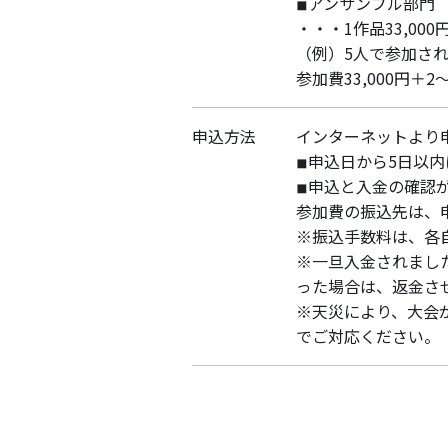
◾︎アンサンブル部門
・・・1作品33,00
（例）5人で参加さ
参加費33,000円＋
申込方法
インターネットより
◾︎申込日から5日
◾︎申込と入金の確
参加費の振込先は、
※振込手数料は、各
※一旦入金されまし
った場合は、返金さ
※天災により、大会
でご対応ください。