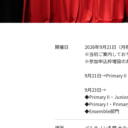
開催日
2026年9月21日（
※当初ご案内してお
※参加申込枠増設の
9月21日→Primary I
9月23日→
◆Primary II・J
◆Primary I・Prim
◆Ensemble部門
場所
パルテノン多摩 大ホ