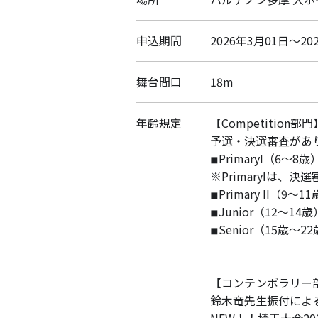
申込期間
2026年3月01日～20
舞台間口
18m
年齢規定
【Competition部門
予選・決選審査があ
◾︎PrimaryⅠ（6
※PrimaryⅠは、決
◾︎Primary II
◾︎Junior（12
◾︎Senior（15歳
【コンテンポラリー
鈴木竜先生振付によ